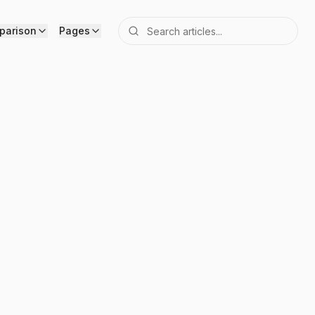
parison
Pages