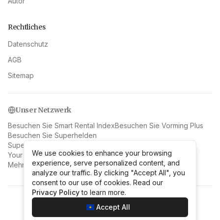
Autor
Rechtliches
Datenschutz
AGB
Sitemap
Unser Netzwerk
Besuchen Sie Smart Rental Index
Besuchen Sie Vorming Plus
Besuchen Sie Superhelden
Superman's Eerste Verschijning: Action Comics #1 (1938)
We use cookies to enhance your browsing
We use cookies to enhance your browsing
Your Old Laptop Beats a Mini PC as a Home Server
experience, serve personalized content, and
experience, serve personalized content, and
Mehr lesen auf Maisons Floriot
analyze our traffic. By clicking "Accept All", you
analyze our traffic. By clicking "Accept All", you
consent to our use of cookies. Read our
consent to our use of cookies. Read our
Privacy Policy
Privacy Policy
to learn more.
to learn more.
©
2026
Las Vegas
.
Alle Rechte vorbehalten.
Accept All
Accept All
v
2.1.1